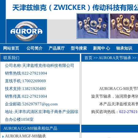
网站首页
公司简介
产品展厅
型号搜索
新闻中 心
轴承知识
联系我们
首页
>>
AURORA关节轴承
>>
公司名称:天津兹维克传动科技有限公司
销售热线:022-27921004
直线手机:17002269069
技术支持:13821920480
AURORA CG-M8
销售传真:022-27921004
旋关节轴承，油润滑参考转
企业邮箱:526297977@qq.com
本产品天津兹维克有售
地址:天津市武清区京津电子商务产业园综
购买咨询热线：
022-2792
合办公楼1058室
AURORA CG-M8轴承相似产品
AURORA MGF-M8轴承