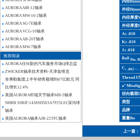
内径B(mm
AURORA AIB-12轴承
外径D(mm
AURORA MW-16-2轴承
内径厚度W
AURORA SG-7E轴承
外径厚度H
AURORA VCG-10轴承
A± .010
AURORA AB-20T轴承
K± .010
AURORA MW-7轴承
J± .010
推荐阅读
Ball
Dia. R
AURORA任M新的汽车服务市场Q球总监
C
+ .062 ~ -
ZWICKER轴承技术资料-天津兹维克
Thread U
舍弗勒集团上半年销售额增到67亿欧元 同
a° Misalig
比增长12.4%
径向载荷L
美国AURORA杆端关节轴承MB-5轴承
类型
NHBB SSRIF-1438SD503A7P25L01深沟球
品牌
轴承
重量lbs
美国AURORA轴承AJB-22TFC轴承
上一篇：