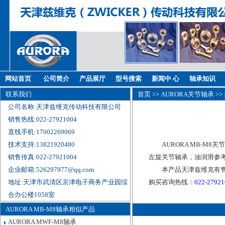
网站首页
公司简介
产品展厅
型号搜索
新闻中 心
轴承知识
联系我们
首页
>>
AURORA关节轴承
>>
公司名称:天津兹维克传动科技有限公司
销售热线:022-27921004
直线手机:17002269069
技术支持:13821920480
AURORA MB-M8
销售传真:022-27921004
左旋关节轴承，油润滑参考
企业邮箱:526297977@qq.com
本产品天津兹维克有售
地址:天津市武清区京津电子商务产业园综
购买咨询热线：
022-2792
合办公楼1058室
AURORA MB-M8轴承相似产品
AURORA MWF-M8轴承