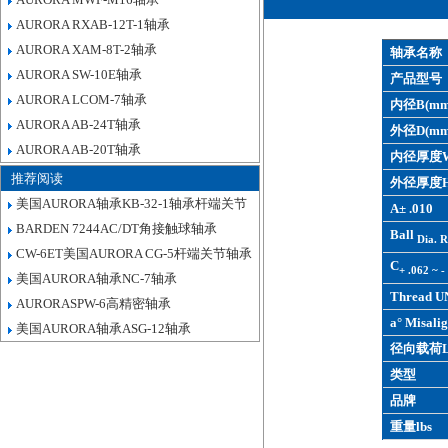
AURORA RXAB-12T-1轴承
AURORA XAM-8T-2轴承
轴承名称
AURORA SW-10E轴承
产品型号
AURORA LCOM-7轴承
内径B(mm
AURORA AB-24T轴承
外径D(mm
AURORA AB-20T轴承
内径厚度W
推荐阅读
外径厚度H
美国AURORA轴承KB-32-1轴承杆端关节
A± .010
BARDEN 7244AC/DT角接触球轴承
Ball
Dia. R
CW-6ET美国AURORA CG-5杆端关节轴承
C
+ .062 ~ -
美国AURORA轴承NC-7轴承
Thread U
AURORASPW-6高精密轴承
a° Misalig
美国AURORA轴承ASG-12轴承
径向载荷L
类型
品牌
重量lbs