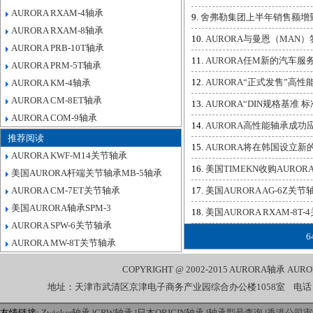
AURORA RXAM-4轴承
舍弗勒集团上半年销售额增到6
AURORA RXAM-8轴承
AURORA与曼恩（MAN
AURORA PRB-10T轴承
AURORA任M新的汽车服
AURORA PRM-5T轴承
AURORA“正式发售”高性
AURORA KM-4轴承
AURORA CM-8ET轴承
AURORA“DIN规格基准
AURORA COM-9轴承
AURORA高性能轴承成
推荐阅读
AURORA将在韩国设立新
AURORA KWF-M14关节轴承
美国TIMEKN收购AUROR
美国AURORA杆端关节轴承MB-5轴承
AURORA CM-7ET关节轴承
美国AURORA AG-6Z关节
美国AURORA轴承SPM-3
美国AURORA RXAM-8T
AURORA SPW-6关节轴承
6
AURORA MW-8T关节轴承
COPYRIGHT @ 2002-2015
AURORA轴承
AUR
地址：天津市武清区京津电子商务产业园综合办公楼1058室 电话：022-27
友情链接:
Zwicker轴承
|
GRW轴承
|
日本ORIGIN轴承
|
轴承型号查询
|
香港公司审