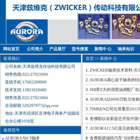
网站首页
公司简介
产品展厅
型号搜索
新闻中 心
轴承知识
联系我们
首页
>> 新闻中 心
公司名称:天津兹维克传动科技有限公司
ZWICKER轴承技术资料-
销售热线:022-27921004
AURORA调心滚子轴承的
直线手机:17002269069
SHI界Z大的润滑油调配厂
技术支持:13821920480
销售传真:022-27921004
AURORA以8000万欧元收购
企业邮箱:526297977@qq.com
TIMKEN公司出席重庆2015
地址:天津市武清区京津电子商务产业园综
舍佛勒以全新姿态开拓中国
合办公楼1058室
AURORA12.5亿美元收购美
推荐型号
AURORA AW-5轴承
舍弗勒获福特汽车“SHI界杰