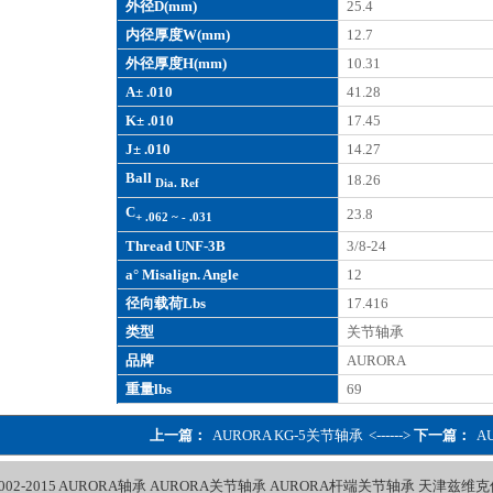
外径D(mm)
25.4
内径厚度W(mm)
12.7
外径厚度H(mm)
10.31
A± .010
41.28
K± .010
17.45
J± .010
14.27
Ball
18.26
Dia. Ref
C
23.8
+ .062 ~ - .031
Thread UNF-3B
3/8-24
a° Misalign. Angle
12
径向载荷Lbs
17.416
类型
关节轴承
品牌
AURORA
重量lbs
69
上一篇：
AURORA KG-5关节轴承
<------>
下一篇：
A
002-2015
AURORA轴承
AURORA关节轴承
AURORA杆端关节轴承
天津兹维克