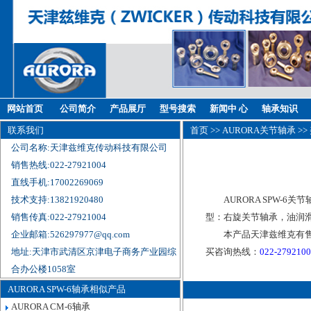
网站首页
公司简介
产品展厅
型号搜索
新闻中 心
轴承知识
联系我们
首页
>>
AURORA关节轴承
>>
公司名称:天津兹维克传动科技有限公司
销售热线:022-27921004
直线手机:17002269069
技术支持:13821920480
AURORA SPW-6关
销售传真:022-27921004
型：右旋关节轴承，油润滑
企业邮箱:526297977@qq.com
本产品天津兹维克有售，
地址:天津市武清区京津电子商务产业园综
买咨询热线：
022-279210
合办公楼1058室
AURORA SPW-6轴承相似产品
AURORA CM-6轴承