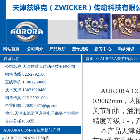
网站首页
公司简介
产品展厅
型号搜索
新闻中 心
轴承知识
联系我们
首页
>>
AURORA关节轴承
>>
公司名称:天津兹维克传动科技有限公司
销售热线:022-27921004
直线手机:17002269069
AURORA 
技术支持:13821920480
销售传真:022-27921004
0.9062mm，
企业邮箱:526297977@qq.com
关节轴承，油润
地址:天津市武清区京津电子商务产业园综
精度等级：-，
合办公楼1058室
本产品天津兹
AURORA COM-7E轴承相似产品
AURORA PRXM-7T 轴承