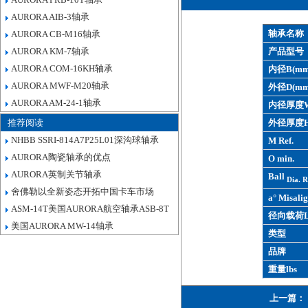
AURORA AIB-3轴承
轴承名称
AURORA CB-M16轴承
AURORA KM-7轴承
产品型号
AURORA COM-16KH轴承
内径B(mm
AURORA MWF-M20轴承
外径D(mm
AURORA AM-24-1轴承
内径厚度W
推荐阅读
外径厚度H
NHBB SSRI-814A7P25L01深沟球轴承
M Ref.
AURORA陶瓷轴承的优点
O min.
AURORA英制关节轴承
Ball
Dia. R
舍佛勒以全新姿态开拓中国卡车市场
a° Misalig
ASM-14T美国AURORA航空轴承ASB-8T
径向载荷L
美国AURORA MW-14轴承
类型
品牌
重量lbs
上一篇：