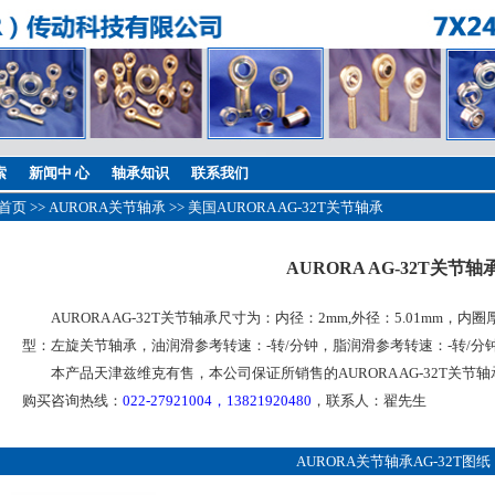
索
新闻中 心
轴承知识
联系我们
首页
>>
AURORA关节轴承
>> 美国AURORA AG-32T关节轴承
AURORA AG-32T关节轴
AURORA AG-32T关节轴承尺寸为：内径：2mm,外径：5.01mm，内圈厚
型：左旋关节轴承，油润滑参考转速：-转/分钟，脂润滑参考转速：-转/分
本产品天津兹维克有售，本公司保证所销售的AURORA AG-32T关节
购买咨询热线：
022-27921004，13821920480
，联系人：翟先生
AURORA关节轴承AG-32T图纸