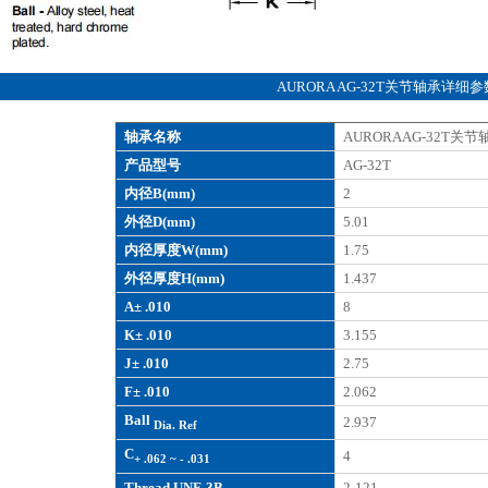
AURORA AG-32T关节轴承详细参
轴承名称
AURORAAG-32T关节
产品型号
AG-32T
内径B(mm)
2
外径D(mm)
5.01
内径厚度W(mm)
1.75
外径厚度H(mm)
1.437
A± .010
8
K± .010
3.155
J± .010
2.75
F± .010
2.062
Ball
2.937
Dia. Ref
C
4
+ .062 ~ - .031
Thread UNF-3B
2-121