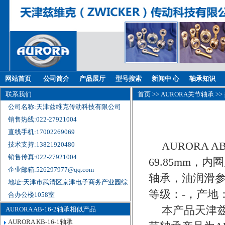
网站首页
公司简介
产品展厅
型号搜索
新闻中 心
轴承知识
联系我们
首页
>>
AURORA关节轴承
>>
公司名称:天津兹维克传动科技有限公司
销售热线:022-27921004
直线手机:17002269069
AURORA 
技术支持:13821920480
销售传真:022-27921004
69.85mm，内
企业邮箱:526297977@qq.com
轴承，油润滑参
地址:天津市武清区京津电子商务产业园综
等级：-，产地
合办公楼1058室
本产品天津兹
AURORA AB-16-2轴承相似产品
AURORA KB-16-1轴承