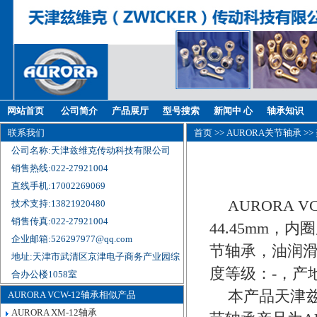
网站首页
公司简介
产品展厅
型号搜索
新闻中 心
轴承知识
联系我们
首页
>>
AURORA关节轴承
>>
公司名称:天津兹维克传动科技有限公司
销售热线:022-27921004
直线手机:17002269069
AURORA 
技术支持:13821920480
销售传真:022-27921004
44.45mm，内
企业邮箱:526297977@qq.com
节轴承，油润滑
地址:天津市武清区京津电子商务产业园综
度等级：-，产
合办公楼1058室
本产品天津兹
AURORA VCW-12轴承相似产品
AURORA XM-12轴承