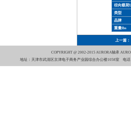
径向载荷L
类型
品牌
重量lbs
上一篇：
COPYRIGHT @ 2002-2015
AURORA轴承
AUR
地址：天津市武清区京津电子商务产业园综合办公楼1058室 电话：022-27