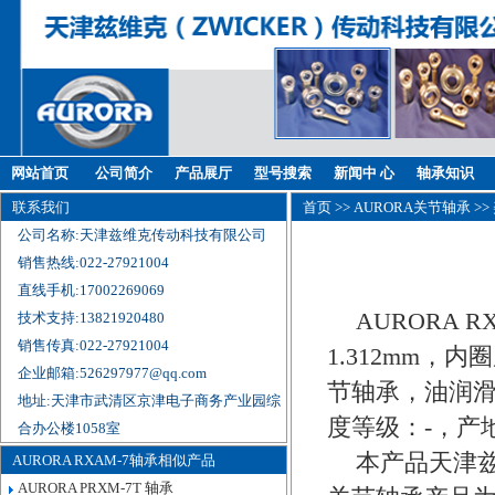
网站首页
公司简介
产品展厅
型号搜索
新闻中 心
轴承知识
联系我们
首页
>>
AURORA关节轴承
>>
公司名称:天津兹维克传动科技有限公司
销售热线:022-27921004
直线手机:17002269069
AURORA 
技术支持:13821920480
销售传真:022-27921004
1.312mm，内
企业邮箱:526297977@qq.com
节轴承，油润滑
地址:天津市武清区京津电子商务产业园综
度等级：-，产
合办公楼1058室
本产品天津兹
AURORA RXAM-7轴承相似产品
AURORA PRXM-7T 轴承