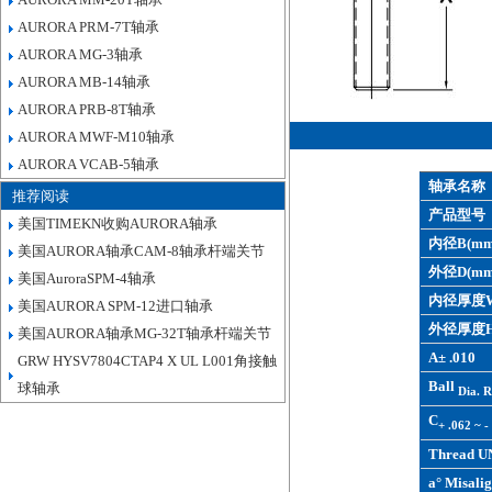
AURORA PRM-7T轴承
AURORA MG-3轴承
AURORA MB-14轴承
AURORA PRB-8T轴承
AURORA MWF-M10轴承
AURORA VCAB-5轴承
轴承名称
推荐阅读
产品型号
美国TIMEKN收购AURORA轴承
内径B(mm
美国AURORA轴承CAM-8轴承杆端关节
外径D(mm
美国AuroraSPM-4轴承
内径厚度W
美国AURORA SPM-12进口轴承
外径厚度H
美国AURORA轴承MG-32T轴承杆端关节
A± .010
GRW HYSV7804CTAP4 X UL L001角接触
Ball
球轴承
Dia. R
C
+ .062 ~ -
Thread U
a° Misalig