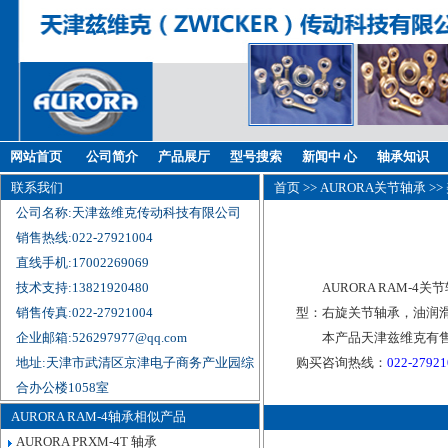
网站首页
公司简介
产品展厅
型号搜索
新闻中 心
轴承知识
联系我们
首页
>>
AURORA关节轴承
>>
公司名称:天津兹维克传动科技有限公司
销售热线:022-27921004
直线手机:17002269069
技术支持:13821920480
AURORA RAM-4关
销售传真:022-27921004
型：右旋关节轴承，油润滑
企业邮箱:526297977@qq.com
本产品天津兹维克有售
地址:天津市武清区京津电子商务产业园综
购买咨询热线：
022-2792
合办公楼1058室
AURORA RAM-4轴承相似产品
AURORA PRXM-4T 轴承