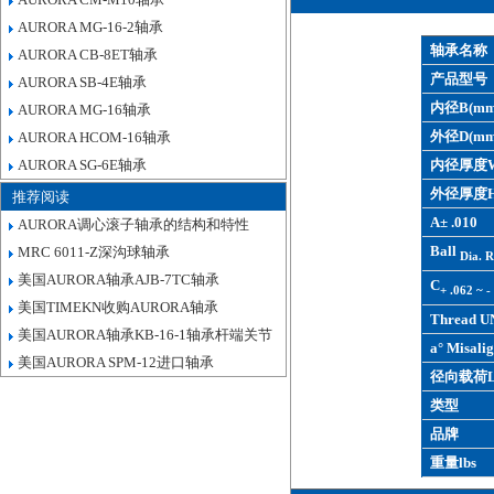
AURORA MG-16-2轴承
轴承名称
AURORA CB-8ET轴承
产品型号
AURORA SB-4E轴承
内径B(mm
AURORA MG-16轴承
外径D(mm
AURORA HCOM-16轴承
AURORA SG-6E轴承
内径厚度W
外径厚度H
推荐阅读
A± .010
AURORA调心滚子轴承的结构和特性
Ball
MRC 6011-Z深沟球轴承
Dia. R
美国AURORA轴承AJB-7TC轴承
C
+ .062 ~ -
美国TIMEKN收购AURORA轴承
Thread U
美国AURORA轴承KB-16-1轴承杆端关节
a° Misalig
美国AURORA SPM-12进口轴承
径向载荷L
类型
品牌
重量lbs