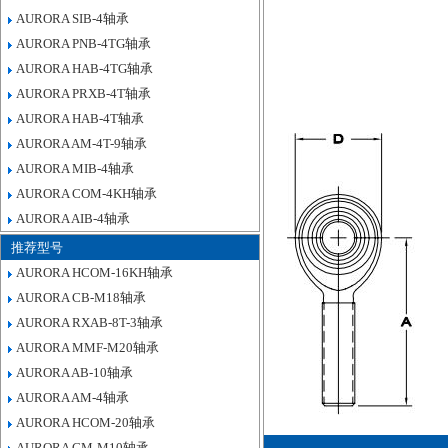
AURORA SIB-4轴承
AURORA PNB-4TG轴承
AURORA HAB-4TG轴承
AURORA PRXB-4T轴承
AURORA HAB-4T轴承
AURORA AM-4T-9轴承
AURORA MIB-4轴承
AURORA COM-4KH轴承
AURORA AIB-4轴承
推荐型号
AURORA HCOM-16KH轴承
AURORA CB-M18轴承
AURORA RXAB-8T-3轴承
AURORA MMF-M20轴承
AURORA AB-10轴承
AURORA AM-4轴承
AURORA HCOM-20轴承
AURORA CM-M10轴承