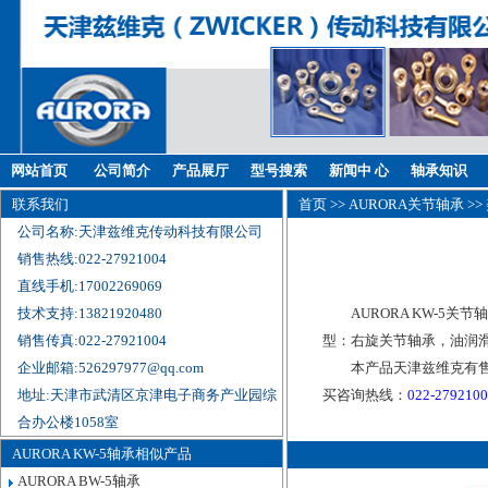
网站首页
公司简介
产品展厅
型号搜索
新闻中 心
轴承知识
联系我们
首页
>>
AURORA关节轴承
>>
公司名称:天津兹维克传动科技有限公司
销售热线:022-27921004
直线手机:17002269069
技术支持:13821920480
AURORA KW-5关节
销售传真:022-27921004
型：右旋关节轴承，油润滑
企业邮箱:526297977@qq.com
本产品天津兹维克有售
地址:天津市武清区京津电子商务产业园综
买咨询热线：
022-279210
合办公楼1058室
AURORA KW-5轴承相似产品
AURORA BW-5轴承