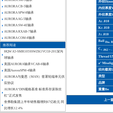
外径D(mm
AURORA CB-5轴承
内径厚度W
AURORA SPW-8轴承
外径厚度H
AURORA AG-5轴承
A± .010
AURORA SW-4E轴承
K± .010
AURORA RXAB-7轴承
J± .010
AURORA COM-8轴承
Ball
Dia. R
推荐阅读
C
+ .062 ~ -
HQW A5-SMR105SSWZK1VCOJ-201深沟
Thread U
球轴承
a° Misalig
美国AURORA轴承VCAB-6轴承
径向载荷L
美国AuroraSPM-4轴承
类型
AURORA与曼恩（MAN）签署轮端单元供
品牌
应协议
AURORA“DIN规格基准 标准库存滚珠丝
重量lbs
杠”正式发售
上一
舍弗勒集团上半年销售额增到67亿欧元 同
比增长12.4%