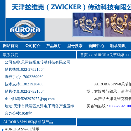
网站首页
公司简介
产品展厅
型号搜索
新闻中 心
轴承知识
联系我们
首页
>>
AURORA关节轴承
>>
公司名称:天津兹维克传动科技有限公司
销售热线:022-27921004
直线手机:17002269069
技术支持:13821920480
AURORA SPW-8关
销售传真:022-27921004
型：右旋关节轴承，油润滑
企业邮箱:526297977@qq.com
本产品天津兹维克有售，
地址:天津市武清区京津电子商务产业园综
买咨询热线：
022-279210
合办公楼1058室
AURORA SPW-8轴承相似产品
AURORA SW-8E轴承