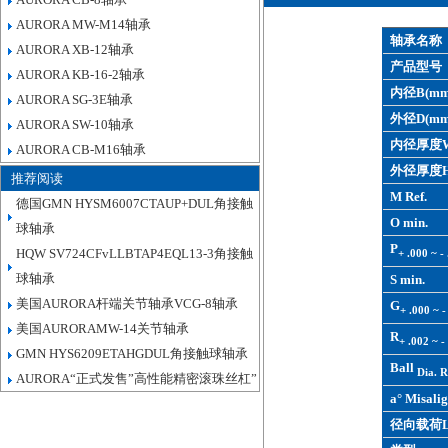
AURORA MW-M14轴承
轴承名称
AURORA XB-12轴承
产品型号
AURORA KB-16-2轴承
内径B(mm
AURORA SG-3E轴承
外径D(mm
AURORA SW-10轴承
内径厚度W
AURORA CB-M16轴承
外径厚度H
推荐阅读
M Ref.
德国GMN HYSM6007CTAUP+DUL角接触
O min.
球轴承
P
HQW SV724CFvLLBTAP4EQL13-3角接触
+ .000 ~ -
球轴承
S min.
美国AURORA杆端关节轴承VCG-8轴承
G
+ .000 ~ -
美国AURORAMW-14关节轴承
R
+ .002 ~ -
GMN HYS6209ETAHGDUL角接触球轴承
Ball
Dia. R
AURORA“正式发售”高性能精密滚珠丝杠”
a° Misalig
径向载荷L