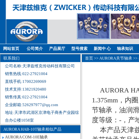
网站首页
公司简介
产品展厅
型号搜索
新闻中 心
轴承知识
联系我们
首页
>>
AURORA关节轴承
>>
公司名称:天津兹维克传动科技有限公司
销售热线:022-27921004
直线手机:17002269069
AURORA 
技术支持:13821920480
销售传真:022-27921004
1.375mm，内
企业邮箱:526297977@qq.com
节轴承，油润滑
地址:天津市武清区京津电子商务产业园综
度等级：-，产
合办公楼1058室
本产品天津兹
AURORA HAB-10T轴承相似产品
AURORA COM-10E轴承