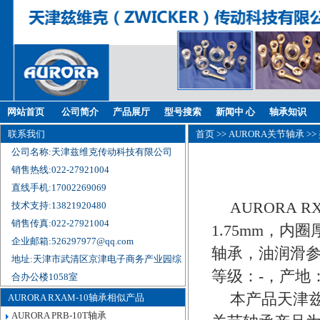
网站首页
公司简介
产品展厅
型号搜索
新闻中 心
轴承知识
联系我们
首页
>>
AURORA关节轴承
>>
公司名称:天津兹维克传动科技有限公司
销售热线:022-27921004
直线手机:17002269069
AURORA 
技术支持:13821920480
销售传真:022-27921004
1.75mm，内圈
企业邮箱:526297977@qq.com
轴承，油润滑参
地址:天津市武清区京津电子商务产业园综
等级：-，产地
合办公楼1058室
本产品天津兹
AURORA RXAM-10轴承相似产品
AURORA PRB-10T轴承