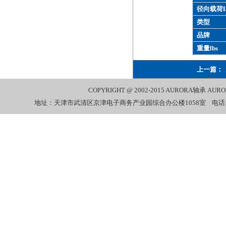
径向载荷L
类型
品牌
重量lbs
上一篇：
COPYRIGHT @ 2002-2015
AURORA轴承
AUR
地址：天津市武清区京津电子商务产业园综合办公楼1058室 电话：022-27