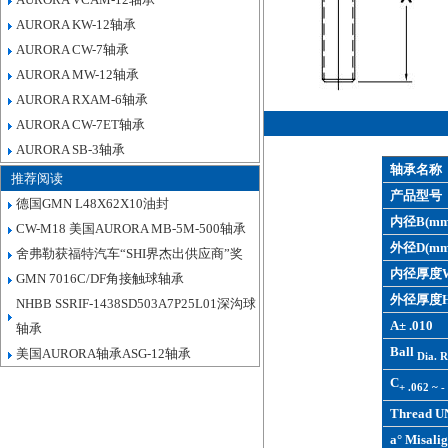
AURORA KW-12轴承
AURORA CW-7轴承
AURORA MW-12轴承
AURORA RXAM-6轴承
AURORA CW-7ET轴承
AURORA SB-3轴承
轴承名称
推荐阅读
产品型号
德国GMN L48X62X10油封
内径B(mm
CW-M18 美国AURORA MB-5M-500轴承
外径D(mm
舍弗勒获福特汽车“SHI界杰出供应商”奖
内径厚度W
GMN 7016C/DF角接触球轴承
外径厚度H
NHBB SSRIF-1438SD503A7P25L01深沟球
A± .010
轴承
Ball
美国AURORA轴承ASG-12轴承
Dia. R
C
+ .062 ~ -
Thread U
a° Misalig