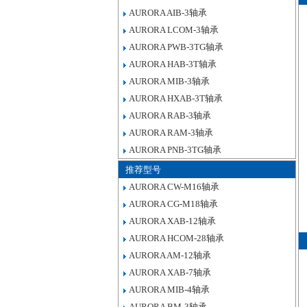
AURORA AIB-3轴承
AURORA LCOM-3轴承
AURORA PWB-3TG轴承
AURORA HAB-3T轴承
AURORA MIB-3轴承
AURORA HXAB-3T轴承
AURORA RAB-3轴承
AURORA RAM-3轴承
AURORA PNB-3TG轴承
推荐型号
AURORA CW-M16轴承
AURORA CG-M18轴承
AURORA XAB-12轴承
AURORA HCOM-28轴承
AURORA AM-12轴承
AURORA XAB-7轴承
AURORA MIB-4轴承
AURORA BM-3轴承