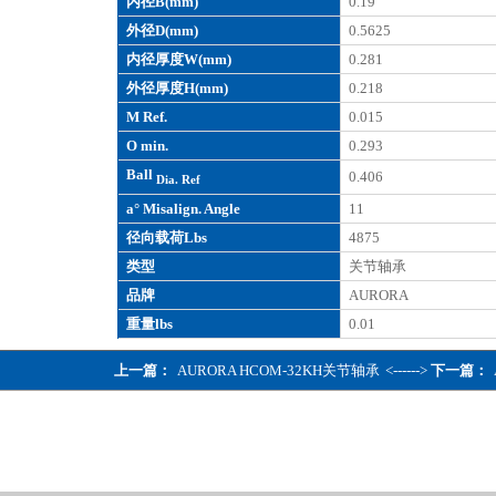
内径B(mm)
0.19
外径D(mm)
0.5625
内径厚度W(mm)
0.281
外径厚度H(mm)
0.218
M Ref.
0.015
O min.
0.293
Ball
0.406
Dia. Ref
a° Misalign. Angle
11
径向载荷Lbs
4875
类型
关节轴承
品牌
AURORA
重量lbs
0.01
上一篇：
AURORA HCOM-32KH关节轴承
<------>
下一篇：