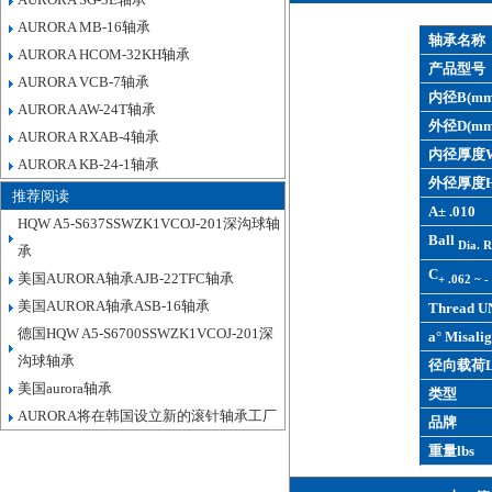
AURORA MB-16轴承
轴承名称
AURORA HCOM-32KH轴承
产品型号
AURORA VCB-7轴承
内径B(mm
AURORA AW-24T轴承
外径D(mm
AURORA RXAB-4轴承
内径厚度W
AURORA KB-24-1轴承
外径厚度H
推荐阅读
A± .010
HQW A5-S637SSWZK1VCOJ-201深沟球轴
Ball
Dia. R
承
C
美国AURORA轴承AJB-22TFC轴承
+ .062 ~ -
美国AURORA轴承ASB-16轴承
Thread U
德国HQW A5-S6700SSWZK1VCOJ-201深
a° Misalig
沟球轴承
径向载荷L
美国aurora轴承
类型
AURORA将在韩国设立新的滚针轴承工厂
品牌
重量lbs