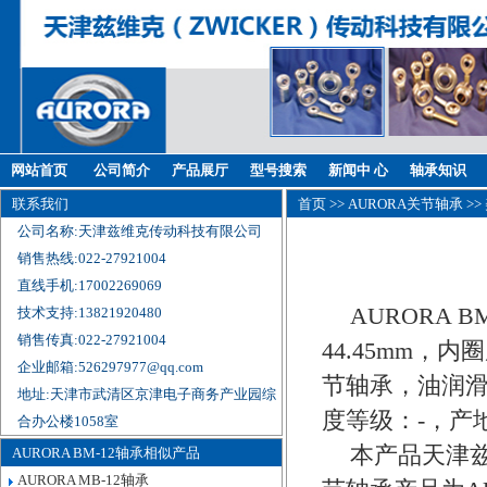
网站首页
公司简介
产品展厅
型号搜索
新闻中 心
轴承知识
联系我们
首页
>>
AURORA关节轴承
>>
公司名称:天津兹维克传动科技有限公司
销售热线:022-27921004
直线手机:17002269069
AURORA 
技术支持:13821920480
销售传真:022-27921004
44.45mm，内
企业邮箱:526297977@qq.com
节轴承，油润滑
地址:天津市武清区京津电子商务产业园综
度等级：-，产
合办公楼1058室
本产品天津兹
AURORA BM-12轴承相似产品
AURORA MB-12轴承